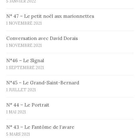
5 JANVIER 2022
n
d
N° 47 – Le petit noël aux marionnettes
1 NOVEMBRE 2021
e
s
Conversation avec David Dorais
1 NOVEMBRE 2021
a
r
N°46 – Le Signal
1 SEPTEMBRE 2021
t
i
N°45 – Le Grand-Saint-Bernard
1 JUILLET 2021
c
l
N° 44 – Le Portrait
1 MAI 2021
e
s
N° 43 – Le Fantôme de l’avare
5 MARS 2021