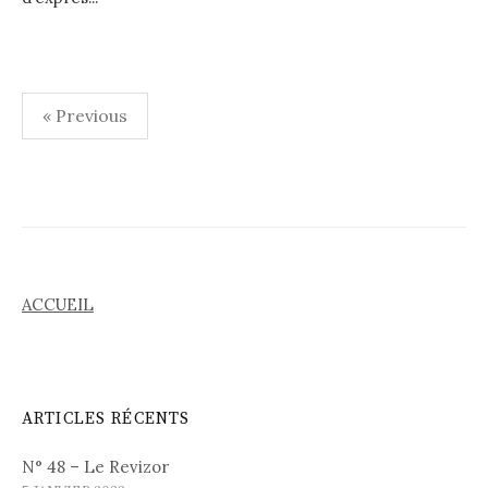
« Previous
N
a
v
i
ACCUEIL
g
a
t
ARTICLES RÉCENTS
i
o
N° 48 – Le Revizor