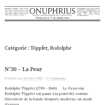
S
k
i
p
t
o
c
o
Catégorie : Töppfer, Rodolphe
n
t
e
N°30 – La Peur
n
/
Posted
on
1 février 2019
2 Comments
t
Rodolphe Töppfer (1799 – 1846) Le Genevois
Rodolphe Töppfer est passé à la postérité comme
l’inventeur de la bande dessinée moderne, un mode
d’expres...