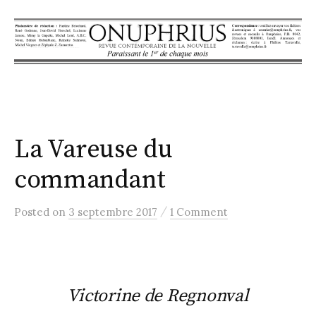
S
k
i
p
t
o
c
La Vareuse du
o
n
commandant
t
e
/
Posted
on
3 septembre 2017
1 Comment
n
t
Victorine de Regnonval