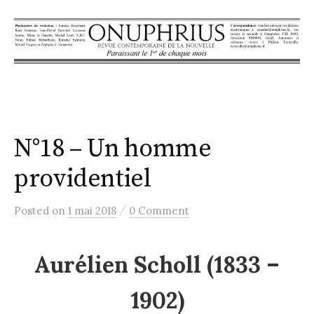
S
k
i
p
t
o
c
N°18 – Un homme
o
n
providentiel
t
e
/
Posted
on
1 mai 2018
0 Comment
n
t
Aurélien Scholl (1833 –
1902)