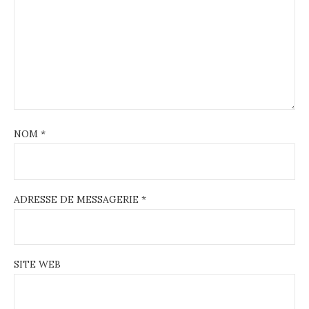
t
i
o
n
NOM
*
ADRESSE DE MESSAGERIE
*
SITE WEB