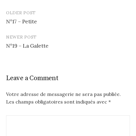
OLDER POST
N°17 – Petite
P
NEWER POST
o
N°19 – La Galette
s
t
n
Leave a Comment
a
v
Votre adresse de messagerie ne sera pas publiée.
Les champs obligatoires sont indiqués avec
*
i
g
a