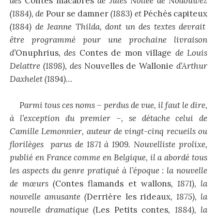
des
Contes macabres
de Jules Nollée de Nodouwez
(1884), de
Pour se damner
(1883) et
Péchés capiteux
(1884) de Jeanne Thilda, dont un des textes devrait
être programmé pour une prochaine livraison
d’
Onuphrius
, des
Contes de mon village
de Louis
Delattre (1898), des
Nouvelles de Wallonie
d’Arthur
Daxhelet (1894)…
Parmi tous ces noms – perdus de vue, il faut le dire,
à l’exception du premier –, se détache celui de
Camille Lemonnier, auteur de vingt-cinq recueils ou
florilèges parus de 1871 à 1909. Nouvelliste prolixe,
publié en France comme en Belgique, il a abordé tous
les aspects du genre pratiqué à l’époque : la nouvelle
de mœurs (
Contes flamands et wallons
, 1871), la
nouvelle amusante (
Derrière les rideaux
, 1875), la
nouvelle dramatique (
Les Petits contes
, 1884), la