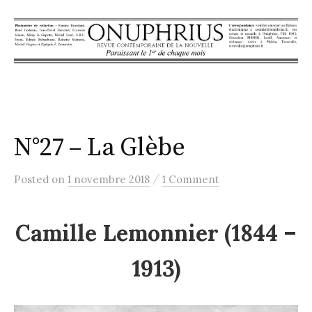
S
k
i
p
t
o
c
N°27 – La Glèbe
o
n
t
/
Posted
on
1 novembre 2018
1 Comment
e
n
Camille Lemonnier (1844 –
t
1913)