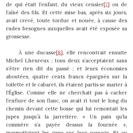
de qui était l’enfant, du vieux censier
[7]
ou de
l’aîné des fils. Et cette mise bas, après six jours,
avait crevé, toute tordue et nouée, à cause des
rudes besognes auxquelles avait été exposée sa
grossesse.
À une ducasse
[8]
, elle rencontrait ensuite
Michel Lheureux ; tous deux s’acceptaient sans
s’être rien dit du passé ; et leurs économies
aboutées, quatre cents francs épargnés sur la
toilette et le cabaret, ils étaient partis se marier à
l’Église. Comme elle ne cherchait pas à cacher
l’enflure de son flanc, on avait ri tout le long du
chemin devant cette bosse qui lui remontait les
jupes jusqu’à la jarretière. « Un pain qu’la
commère s’a payée dessus la fournée »,
marmottaient les gens sur leur passage. Et au