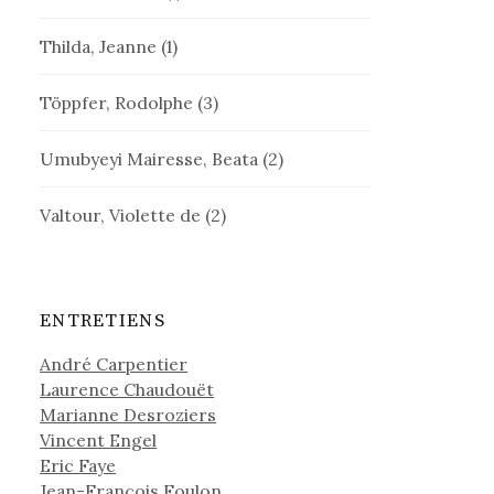
Thilda, Jeanne
(1)
Töppfer, Rodolphe
(3)
Umubyeyi Mairesse, Beata
(2)
Valtour, Violette de
(2)
ENTRETIENS
André Carpentier
Laurence Chaudouët
Marianne Desroziers
Vincent Engel
Eric Faye
Jean-François Foulon