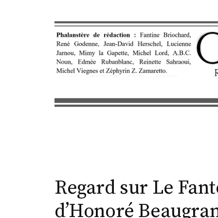
S
k
i
p
t
o
c
o
n
t
e
n
t
Regard sur Le Fant
d’Honoré Beaugra