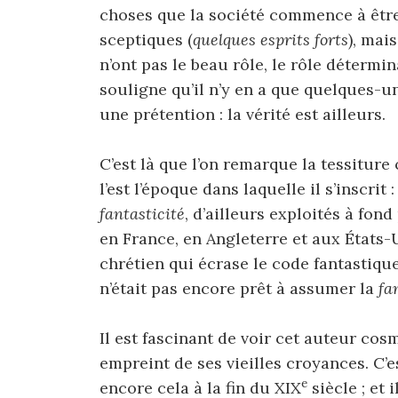
choses que la société commence à êt
sceptiques (
quelques esprits forts
), mai
n’ont pas le beau rôle, le rôle déterm
souligne qu’il n’y en a que quelques-u
une prétention : la vérité est ailleurs.
C’est là que l’on remarque la tessitur
l’est l’époque dans laquelle il s’inscri
fantasticité
, d’ailleurs exploités à fon
en France, en Angleterre et aux États-U
chrétien qui écrase le code fantastiqu
n’était pas encore prêt à assumer la
fa
Il est fascinant de voir cet auteur co
empreint de ses vieilles croyances. C’
e
encore cela à la fin du XIX
siècle ; et 