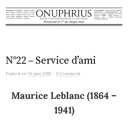
S
k
i
p
t
o
c
N°22 – Service d’ami
o
n
t
/
Posted
on
26 juin 2018
0 Comment
e
n
Maurice Leblanc (1864 –
t
1941)