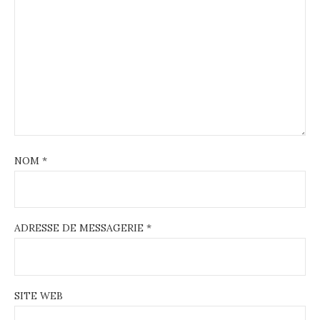
t
i
o
n
NOM
*
ADRESSE DE MESSAGERIE
*
SITE WEB