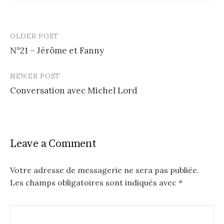
OLDER POST
N°21 – Jérôme et Fanny
P
NEWER POST
o
Conversation avec Michel Lord
s
t
n
Leave a Comment
a
v
Votre adresse de messagerie ne sera pas publiée.
Les champs obligatoires sont indiqués avec
*
i
g
a