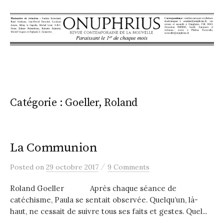
S
k
i
p
t
o
c
o
Catégorie : Goeller, Roland
n
t
e
La Communion
n
/
Posted
on
29 octobre 2017
9 Comments
t
Roland Goeller Après chaque séance de
catéchisme, Paula se sentait observée. Quelqu’un, là-
haut, ne cessait de suivre tous ses faits et gestes. Quel...