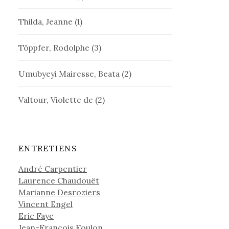
Thilda, Jeanne
(1)
Töppfer, Rodolphe
(3)
Umubyeyi Mairesse, Beata
(2)
Valtour, Violette de
(2)
ENTRETIENS
André Carpentier
Laurence Chaudouët
Marianne Desroziers
Vincent Engel
Eric Faye
Jean-François Foulon