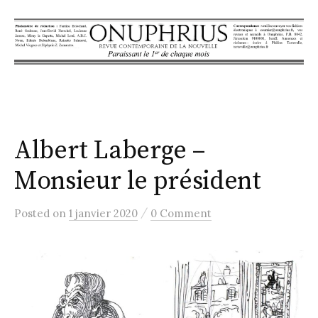
S
k
i
p
t
o
c
Albert Laberge –
o
n
Monsieur le président
t
e
/
Posted
on
1 janvier 2020
0 Comment
n
t