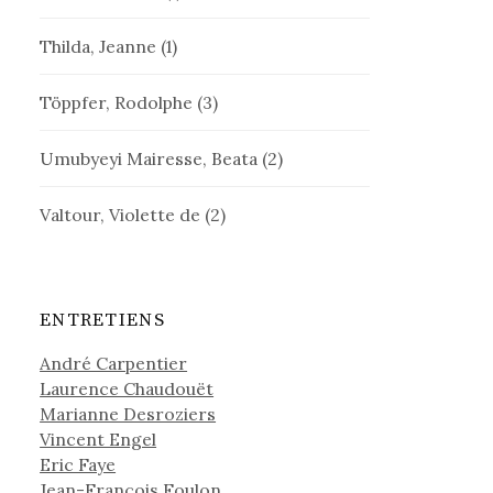
Thilda, Jeanne
(1)
Töppfer, Rodolphe
(3)
Umubyeyi Mairesse, Beata
(2)
Valtour, Violette de
(2)
ENTRETIENS
André Carpentier
Laurence Chaudouët
Marianne Desroziers
Vincent Engel
Eric Faye
Jean-François Foulon