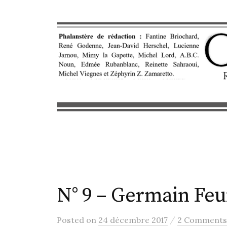
S
k
i
p
t
o
c
o
n
t
e
n
t
N° 9 – Germain Feui
/
Posted
on
24 décembre 2017
2 Comments