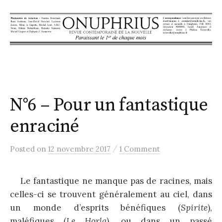
S
k
i
p
t
o
c
N°6 – Pour un fantastique
o
n
enraciné
t
e
/
Posted
on
12 novembre 2017
1 Comment
n
t
Le fantastique ne manque pas de racines, mais
celles-ci se trouvent généralement au ciel, dans
un monde d’esprits bénéfiques (
Spirite
),
maléfiques (
Le Horla
), ou dans un passé