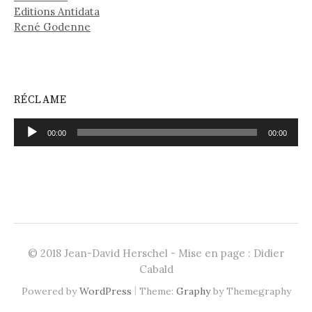
Editions Antidata
René Godenne
RÉCLAME
Lecteur
00:00
00:00
audio
© 2018 Jean-David Herschel - Mise en page : Didier
Cabald
|
Powered by
WordPress
Theme:
Graphy
by Themegraphy