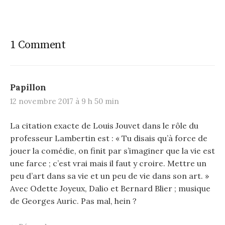
s
t
n
1 Comment
a
v
i
Papillon
12 novembre 2017 à 9 h 50 min
g
a
La citation exacte de Louis Jouvet dans le rôle du
professeur Lambertin est : « Tu disais qu’à force de
t
jouer la comédie, on finit par s’imaginer que la vie est
i
une farce ; c’est vrai mais il faut y croire. Mettre un
o
peu d’art dans sa vie et un peu de vie dans son art. »
Avec Odette Joyeux, Dalio et Bernard Blier ; musique
n
de Georges Auric. Pas mal, hein ?