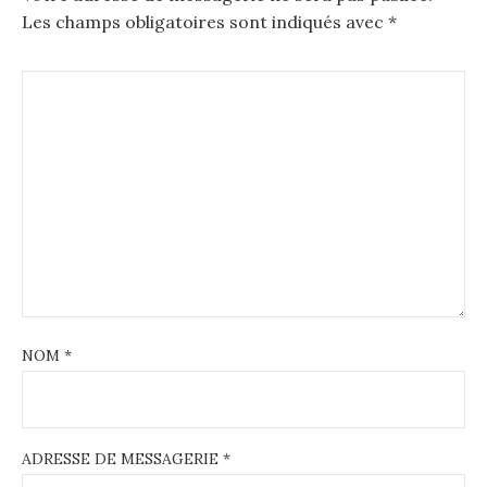
Les champs obligatoires sont indiqués avec
*
i
g
a
t
i
o
n
NOM
*
ADRESSE DE MESSAGERIE
*