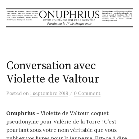
S
k
i
p
t
o
c
Conversation avec
o
n
Violette de Valtour
t
e
/
Posted
on
1 septembre 2019
0 Comment
n
t
Onuphrius –
Violette de Valtour, coquet
pseudonyme pour Valérie de la Torre ! C’est
pourtant sous votre nom véritable que vous
publiez vos livres pour la jeunesse. Est-ce à dire