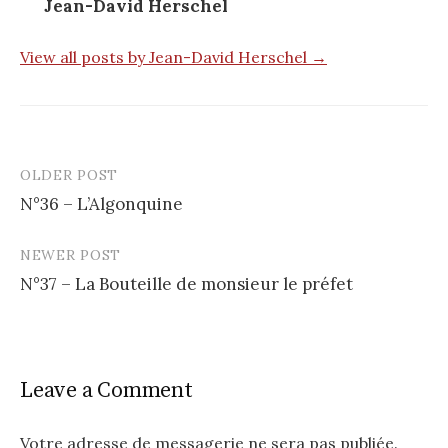
Jean-David Herschel
View all posts by Jean-David Herschel →
OLDER POST
N°36 – L’Algonquine
P
NEWER POST
o
N°37 – La Bouteille de monsieur le préfet
s
t
n
Leave a Comment
a
v
Votre adresse de messagerie ne sera pas publiée.