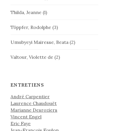
Thilda, Jeanne
(1)
Töppfer, Rodolphe
(3)
Umubyeyi Mairesse, Beata
(2)
Valtour, Violette de
(2)
ENTRETIENS
André Carpentier
Laurence Chaudouët
Marianne Desroziers
Vincent Engel
Eric Faye
Jean-François Foulon