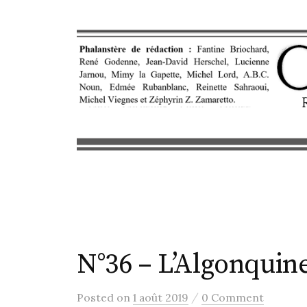
S
k
i
p
t
o
c
o
n
t
e
n
t
N°36 – L’Algonquin
/
Posted
on
1 août 2019
0 Comment