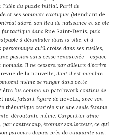
l’idée du puzzle initial. Parti de
de et ses sommets exotiques (
Mendiant de
ntréal adoré, son lieu de naissance et de vie
e fantastique dans
Rue Saint-Denis,
puis
alpable à déambuler dans la ville, et à
 personnages qu’il croise dans ses ruelles,
c une passion sans cesse renouvelée
–
espace
 nomade. Il ne cessera par ailleurs d’écrire
revue de la nouvelle
, dont il est membre
ts peuvent même se ranger dans cette
t être lus comme un
patchwork
continu de
et moi
, faisant figure de
novella
, avec son
te thématique centrée sur une seule femme
nnante, déroutante même. Carpentier aime
t, par contrecoup, étonner son lecteur, ce qui
 son parcours depuis près de cinquante ans.